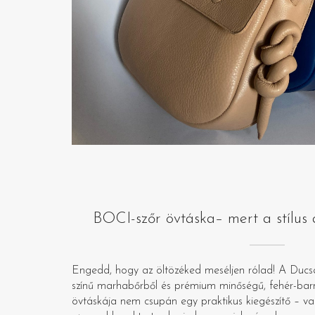
BOCI-szőr övtáska– mert a stílus a
Engedd, hogy az öltözéked meséljen rólad! A Ducsa
színű marhabőrből és prémium minőségű, fehér-barna
övtáskája nem csupán egy praktikus kiegészítő – v