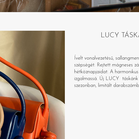
LUCY TÁSKA –
Ívelt vonalvezetésű, sallangmen
szépségét. Rejtett mágneses zár
hétköznapjaidat. A harmonikus 
izgalmassá. Új LUCY táskánk 
szezonban, limitált darabszám