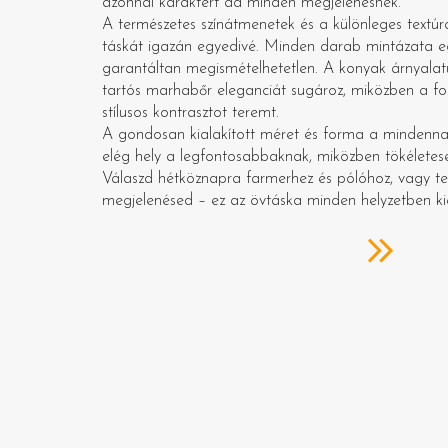
azonnal karaktert ad minden megjelenésnek.
A természetes színátmenetek és a különleges textúr
táskát igazán egyedivé. Minden darab mintázata egy
garantáltan megismételhetetlen. A konyak árnyalatú
tartós marhabőr eleganciát sugároz, miközben a fo
stílusos kontrasztot teremt.
A gondosan kialakított méret és forma a mindenna
elég hely a legfontosabbaknak, miközben tökéletesen
Válaszd hétköznapra farmerhez és pólóhoz, vagy te
megjelenésed – ez az övtáska minden helyzetben k