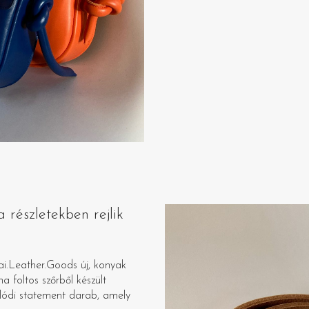
 részletekben rejlik
i.Leather.Goods új, konyak
 foltos szőrből készült
alódi statement darab, amely