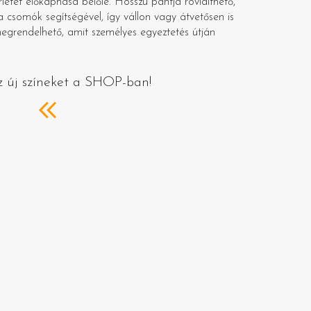
rletet előkaphasd belőle. Hosszú pántja rövidíthető,
a csomók segítségével, így vállon vagy átvetősen is
megrendelhető, amit személyes egyeztetés útján
z új színeket a SHOP-ban!