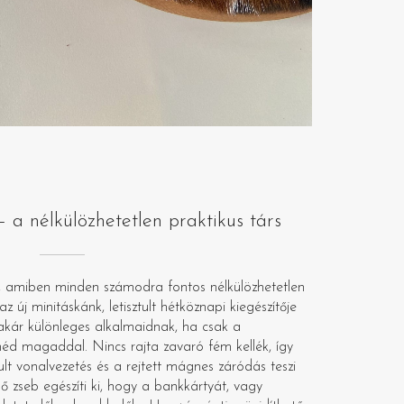
a nélkülözhetetlen praktikus társ
lik, amiben minden számodra fontos nélkülözhetetlen
z új minitáskánk, letisztult hétköznapi kiegészítője
akár különleges alkalmaidnak, ha csak a
éd magaddal. Nincs rajta zavaró fém kellék, így
tult vonalvezetés és a rejtett mágnes záródás teszi
ő zseb egészíti ki, hogy a bankkártyát, vagy