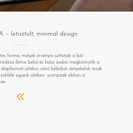
 letisztult, minimal design
tes forma, melyek érvényre juttatják a bőr
ódása illetve belső-és külső zsebei megkönnyítik a
alapformát játékos színű bélésbőr árnyalatok teszik
sokféle egyedi színben pompázik ebben a
ban.