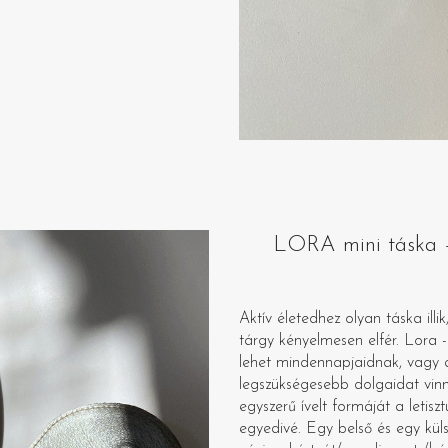
LORA mini táska – 
Aktív életedhez olyan táska il
tárgy kényelmesen elfér. Lora -a
lehet mindennapjaidnak, vagy 
legszükségesebb dolgaidat vinn
egyszerű ívelt formáját a letisz
egyedivé. Egy belső és egy küls