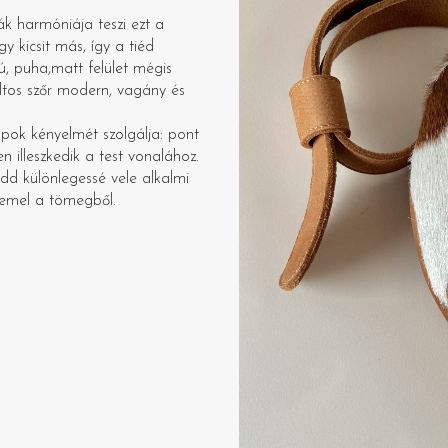
ák harmóniája teszi ezt a
 kicsit más, így a tiéd
, puha,matt felület mégis
ltos szőr modern, vagány és
pok kényelmét szolgálja: pont
 illeszkedik a test vonalához.
dd különlegessé vele alkalmi
iemel a tömegből.