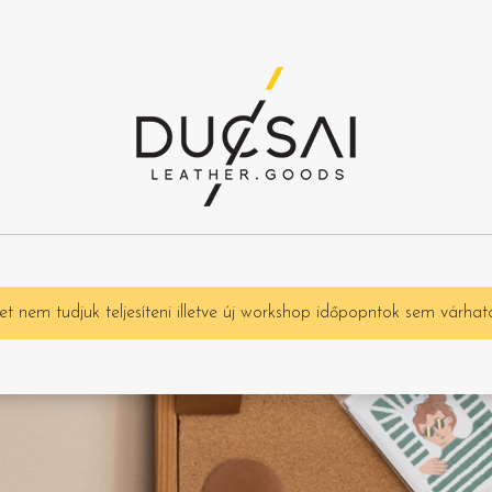
t nem tudjuk teljesíteni illetve új workshop időpopntok sem várhat