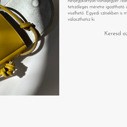
névjegykártyát/vonaljegyet /bé
tetszőleges méretre igazítható 
viselhető. Egyedi színekben is 
választhatsz ki.
Keresd a