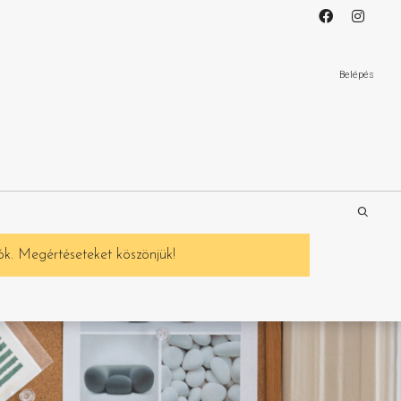
Belépés
ók. Megértéseteket köszönjük!