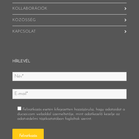
KOLLABORÁCIÓK
KÖZÖSSÉG
KAPCSOLAT
HÍRLEVÉL
Feliratkozás esetén kifejezetten hozzájárulsz, hogy adataidat a
ducsai.com weboldal üzemeltetője, mint adatkezelő kezelje az
adatvédelmi tájékoztatóban
foglaltak szerint.