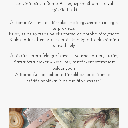
cserzésű bőrt, a Bomo Art legnépszerűbb mintáival
egészítettük ki.
A Bomo Art Limitált Táskakollekció egyszerre különleges
és praktikus.
Külső, és belső zsebeibe elrejtheted az apróbb tárgyaidat.
Kialakítottunk benne kulcstartót és még a tollak számára
is akad hely.
A táskák három féle grafikával – Vauxhall ballon, Tukán,
Bazsarózsa csokor – készültek, mintánként számozott
példányban.
A
Bomo Art
boltjaiban a táskákhoz tartozó limitált
szériás naplókat is be tudjátok szerezni.