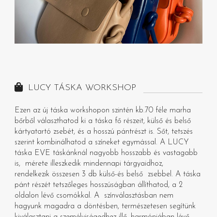
LUCY TÁSKA WORKSHOP
Ezen az új táska workshopon szintén kb.70 féle marha
bőrből választhatod ki a táska fő részeit, külső és belső
kártyatartó zsebét, és a hosszú pántrészt is. Sőt, tetszés
szerint kombinálhatod a színeket egymással. A LUCY
táska EVE táskánknál nagyobb hosszabb és vastagabb
is, mérete illeszkedik mindennapi tárgyaidhoz,
rendelkezik összesen 3 db külső-és belső zsebbel. A táska
pánt részét tetszőleges hosszúságban állíthatod, a 2
oldalon lévő csomókkal. A színválasztásban nem
hagyunk magadra a döntésben, természetesen segítünk