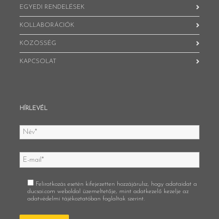
EGYEDI RENDELÉSEK
KOLLABORÁCIÓK
KÖZÖSSÉG
KAPCSOLAT
HÍRLEVÉL
Feliratkozás esetén kifejezetten hozzájárulsz, hogy adataidat a
ducsai.com weboldal üzemeltetője, mint adatkezelő kezelje az
adatvédelmi tájékoztatóban
foglaltak szerint.