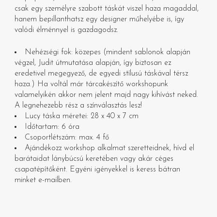
csak egy személyre szabott táskát viszel haza magaddal,
hanem bepillanthatsz egy designer műhelyébe is, így
valódi élménnyel is gazdagodsz.
Nehézségi fok: közepes (mindent sablonok alapján
végzel, Judit útmutatása alapján, így biztosan ez
eredetivel megegyező, de egyedi stílusú táskával térsz
haza.) Ha voltál már tárcakészítő workshopunk
valamelyikén akkor nem jelent majd nagy kihívást neked.
A legnehezebb rész a színválasztás lesz!
Lucy táska méretei: 28 x 40 x 7 cm
Időtartam: 6 óra
Csoportlétszám: max. 4 fő
Ajándékozz workshop alkalmat szeretteidnek, hívd el
barátaidat lánybúcsú keretében vagy akár céges
csapatépítőként. Egyéni igényekkel is keress bátran
minket e-mailben.