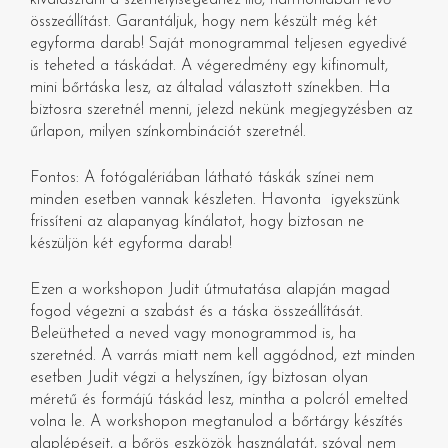
kiválasztani a személyiségedhez illő, harmóniában lévő
összeállítást. Garantáljuk, hogy nem készült még két
egyforma darab! Saját monogrammal teljesen egyedivé
is teheted a táskádat. A végeredmény egy kifinomult,
mini bőrtáska lesz, az általad választott színekben. Ha
biztosra szeretnél menni, jelezd nekünk megjegyzésben az
űrlapon, milyen színkombinációt szeretnél.
Fontos: A fotógalériában látható táskák színei nem
minden esetben vannak készleten. Havonta igyekszünk
frissíteni az alapanyag kínálatot, hogy biztosan ne
készüljön két egyforma darab!
Ezen a workshopon Judit útmutatása alapján magad
fogod végezni a szabást és a táska összeállítását.
Beleütheted a neved vagy monogrammod is, ha
szeretnéd. A varrás miatt nem kell aggódnod, ezt minden
esetben Judit végzi a helyszínen, így biztosan olyan
méretű és formájú táskád lesz, mintha a polcról emelted
volna le. A workshopon megtanulod a bőrtárgy készítés
alaplépéseit, a bőrös eszközök használatát, szóval nem