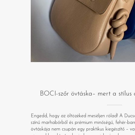
BOCI-szőr övtáska– mert a stílus a
Engedd, hogy az öltözéked meséljen rólad! A Ducsa
színű marhabőrből és prémium minőségű, fehér-barna
övtáskája nem csupán egy praktikus kiegészítő – v