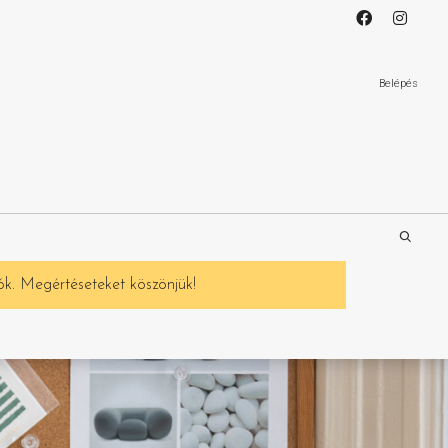
Belépés
ók. Megértéseteket köszönjük!