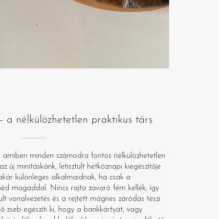
a nélkülözhetetlen praktikus társ
lik, amiben minden számodra fontos nélkülözhetetlen
z új minitáskánk, letisztult hétköznapi kiegészítője
akár különleges alkalmaidnak, ha csak a
éd magaddal. Nincs rajta zavaró fém kellék, így
tult vonalvezetés és a rejtett mágnes záródás teszi
ő zseb egészíti ki, hogy a bankkártyát, vagy