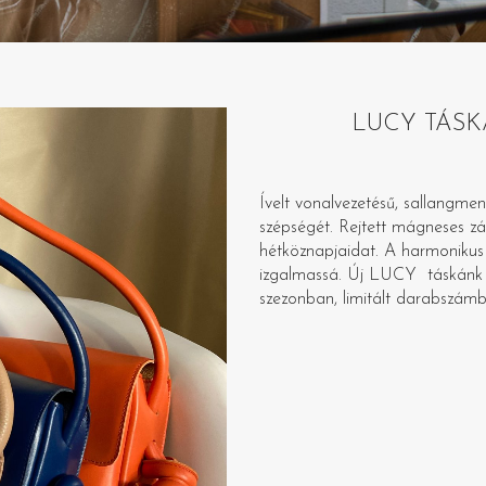
LUCY TÁSKA –
Ívelt vonalvezetésű, sallangmen
szépségét. Rejtett mágneses zár
hétköznapjaidat. A harmonikus 
izgalmassá. Új LUCY táskánk 
szezonban, limitált darabszám