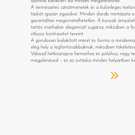
azonnal karaktert ad minden megjelenésnek.
A természetes színátmenetek és a különleges textúr
táskát igazán egyedivé. Minden darab mintázata egy
garantáltan megismételhetetlen. A konyak árnyalatú
tartós marhabőr eleganciát sugároz, miközben a fo
stílusos kontrasztot teremt.
A gondosan kialakított méret és forma a mindenna
elég hely a legfontosabbaknak, miközben tökéletesen
Válaszd hétköznapra farmerhez és pólóhoz, vagy te
megjelenésed – ez az övtáska minden helyzetben k