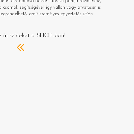
rletet előkaphasd belőle. Hosszú pántja rövidíthető,
a csomók segítségével, így vállon vagy átvetősen is
megrendelhető, amit személyes egyeztetés útján
z új színeket a SHOP-ban!