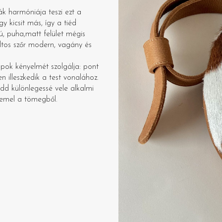
ák harmóniája teszi ezt a
 kicsit más, így a tiéd
, puha,matt felület mégis
ltos szőr modern, vagány és
pok kényelmét szolgálja: pont
 illeszkedik a test vonalához.
dd különlegessé vele alkalmi
iemel a tömegből.