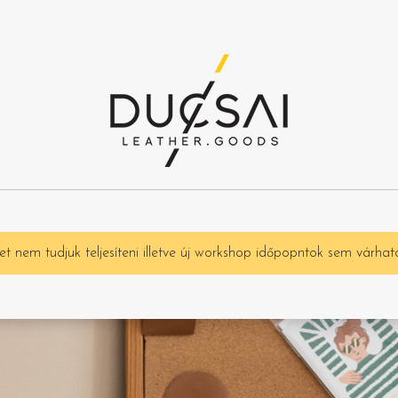
t nem tudjuk teljesíteni illetve új workshop időpopntok sem várhat