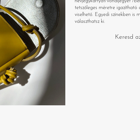
névjegykártyát/vonaljegyet /bé
tetszőleges méretre igazítható 
viselhető. Egyedi színekben is 
választhatsz ki.
Keresd a