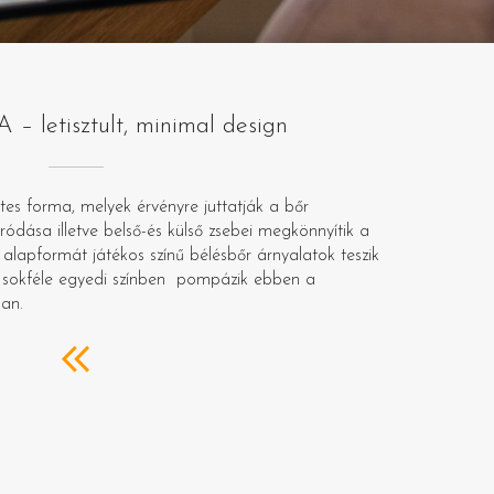
 letisztult, minimal design
tes forma, melyek érvényre juttatják a bőr
ódása illetve belső-és külső zsebei megkönnyítik a
alapformát játékos színű bélésbőr árnyalatok teszik
sokféle egyedi színben pompázik ebben a
ban.