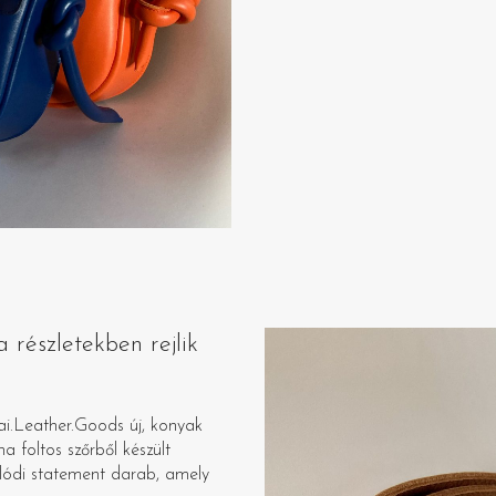
 részletekben rejlik
i.Leather.Goods új, konyak
 foltos szőrből készült
alódi statement darab, amely