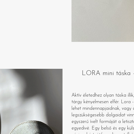
LORA mini táska – 
Aktív életedhez olyan táska il
tárgy kényelmesen elfér. Lora -a
lehet mindennapjaidnak, vagy 
legszükségesebb dolgaidat vinn
egyszerű ívelt formáját a letisz
egyedivé. Egy belső és egy küls