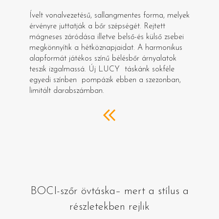
Ívelt vonalvezetésű, sallangmentes forma, melyek
érvényre juttatják a bőr szépségét. Rejtett
mágneses záródása illetve belső-és külső zsebei
megkönnyítik a hétköznapjaidat. A harmonikus
alapformát játékos színű bélésbőr árnyalatok
teszik izgalmassá. Új LUCY táskánk sokféle
egyedi színben pompázik ebben a szezonban,
limitált darabszámban.
BOCI-szőr övtáska– mert a stílus a
részletekben rejlik