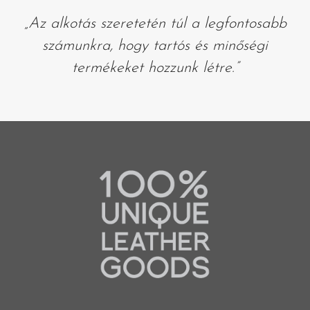
„Az alkotás szeretetén túl a legfontosabb
számunkra, hogy tartós és minőségi
termékeket hozzunk létre.”