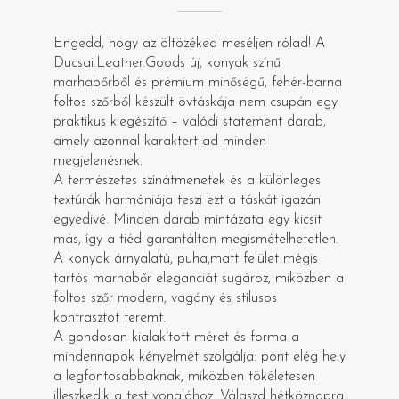
Engedd, hogy az öltözéked meséljen rólad! A
Ducsai.Leather.Goods új, konyak színű
marhabőrből és prémium minőségű, fehér-barna
foltos szőrből készült övtáskája nem csupán egy
praktikus kiegészítő – valódi statement darab,
amely azonnal karaktert ad minden
megjelenésnek.
A természetes színátmenetek és a különleges
textúrák harmóniája teszi ezt a táskát igazán
egyedivé. Minden darab mintázata egy kicsit
más, így a tiéd garantáltan megismételhetetlen.
A konyak árnyalatú, puha,matt felület mégis
tartós marhabőr eleganciát sugároz, miközben a
foltos szőr modern, vagány és stílusos
kontrasztot teremt.
A gondosan kialakított méret és forma a
mindennapok kényelmét szolgálja: pont elég hely
a legfontosabbaknak, miközben tökéletesen
illeszkedik a test vonalához. Válaszd hétköznapra