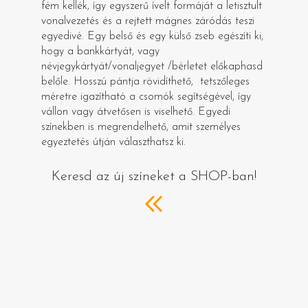
fém kellék, így egyszerű ívelt formáját a letisztult
vonalvezetés és a rejtett mágnes záródás teszi
egyedivé. Egy belső és egy külső zseb egészíti ki,
hogy a bankkártyát, vagy
névjegykártyát/vonaljegyet /bérletet előkaphasd
belőle. Hosszú pántja rövidíthető, tetszőleges
méretre igazítható a csomók segítségével, így
vállon vagy átvetősen is viselhető. Egyedi
színekben is megrendelhető, amit személyes
egyeztetés útján választhatsz ki.
Keresd az új színeket a SHOP-ban!