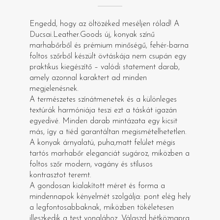
Engedd, hogy az öltözéked meséljen rólad! A
Ducsai.Leather.Goods új, konyak színű
marhabőrből és prémium minőségű, fehér-barna
foltos szőrből készült övtáskája nem csupán egy
praktikus kiegészítő – valódi statement darab,
amely azonnal karaktert ad minden
megjelenésnek.
A természetes színátmenetek és a különleges
textúrák harmóniája teszi ezt a táskát igazán
egyedivé. Minden darab mintázata egy kicsit
más, így a tiéd garantáltan megismételhetetlen.
A konyak árnyalatú, puha,matt felület mégis
tartós marhabőr eleganciát sugároz, miközben a
foltos szőr modern, vagány és stílusos
kontrasztot teremt.
A gondosan kialakított méret és forma a
mindennapok kényelmét szolgálja: pont elég hely
a legfontosabbaknak, miközben tökéletesen
illeszkedik a test vonalához. Válaszd hétköznapra