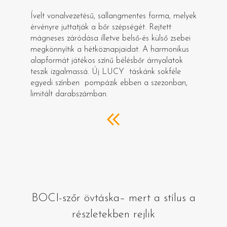
Ívelt vonalvezetésű, sallangmentes forma, melyek
érvényre juttatják a bőr szépségét. Rejtett
mágneses záródása illetve belső-és külső zsebei
megkönnyítik a hétköznapjaidat. A harmonikus
alapformát játékos színű bélésbőr árnyalatok
teszik izgalmassá. Új LUCY táskánk sokféle
egyedi színben pompázik ebben a szezonban,
limitált darabszámban.
BOCI-szőr övtáska– mert a stílus a
részletekben rejlik