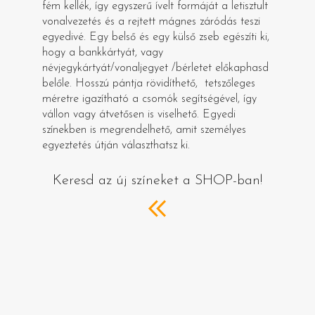
fém kellék, így egyszerű ívelt formáját a letisztult
vonalvezetés és a rejtett mágnes záródás teszi
egyedivé. Egy belső és egy külső zseb egészíti ki,
hogy a bankkártyát, vagy
névjegykártyát/vonaljegyet /bérletet előkaphasd
belőle. Hosszú pántja rövidíthető, tetszőleges
méretre igazítható a csomók segítségével, így
vállon vagy átvetősen is viselhető. Egyedi
színekben is megrendelhető, amit személyes
egyeztetés útján választhatsz ki.
Keresd az új színeket a SHOP-ban!