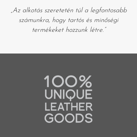
„Az alkotás szeretetén túl a legfontosabb
számunkra, hogy tartós és minőségi
termékeket hozzunk létre.”