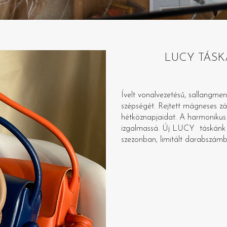
LUCY TÁSKA –
Ívelt vonalvezetésű, sallangmen
szépségét. Rejtett mágneses zár
hétköznapjaidat. A harmonikus 
izgalmassá. Új LUCY táskánk 
szezonban, limitált darabszám