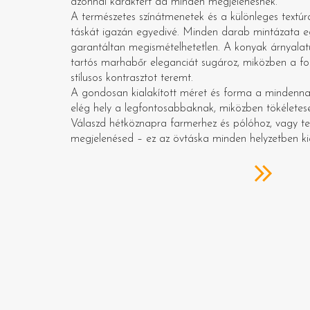
azonnal karaktert ad minden megjelenésnek.
A természetes színátmenetek és a különleges textúr
táskát igazán egyedivé. Minden darab mintázata egy
garantáltan megismételhetetlen. A konyak árnyalatú
tartós marhabőr eleganciát sugároz, miközben a fo
stílusos kontrasztot teremt.
A gondosan kialakított méret és forma a mindenna
elég hely a legfontosabbaknak, miközben tökéletesen
Válaszd hétköznapra farmerhez és pólóhoz, vagy te
megjelenésed – ez az övtáska minden helyzetben k