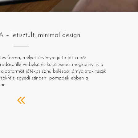
 letisztult, minimal design
tes forma, melyek érvényre juttatják a bőr
ódása illetve belső-és külső zsebei megkönnyítik a
alapformát játékos színű bélésbőr árnyalatok teszik
sokféle egyedi színben pompázik ebben a
ban.