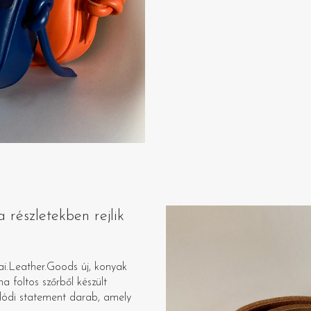
 részletekben rejlik
i.Leather.Goods új, konyak
 foltos szőrből készült
alódi statement darab, amely