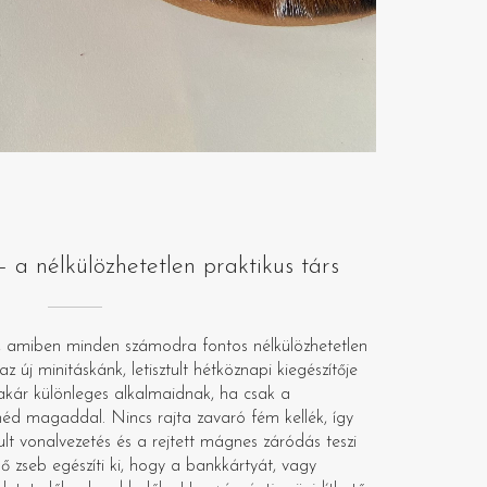
a nélkülözhetetlen praktikus társ
lik, amiben minden számodra fontos nélkülözhetetlen
z új minitáskánk, letisztult hétköznapi kiegészítője
akár különleges alkalmaidnak, ha csak a
éd magaddal. Nincs rajta zavaró fém kellék, így
tult vonalvezetés és a rejtett mágnes záródás teszi
ő zseb egészíti ki, hogy a bankkártyát, vagy