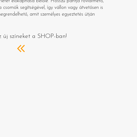
rletet előkaphasd belőle. Hosszú pántja rövidíthető,
a csomók segítségével, így vállon vagy átvetősen is
megrendelhető, amit személyes egyeztetés útján
z új színeket a SHOP-ban!