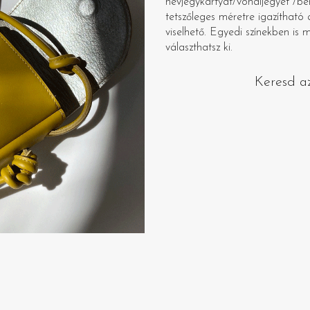
névjegykártyát/vonaljegyet /bé
tetszőleges méretre igazítható 
viselhető. Egyedi színekben is 
választhatsz ki.
Keresd a