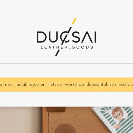
t nem tudjuk teljesíteni illetve új workshop időpopntok sem várhat