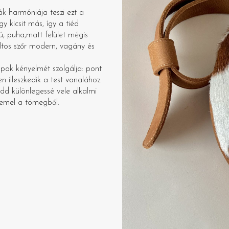
ák harmóniája teszi ezt a
 kicsit más, így a tiéd
, puha,matt felület mégis
ltos szőr modern, vagány és
pok kényelmét szolgálja: pont
 illeszkedik a test vonalához.
dd különlegessé vele alkalmi
iemel a tömegből.