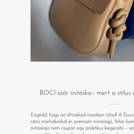
BOCI-szőr övtáska– mert a stílus a
Engedd, hogy az öltözéked meséljen rólad! A Ducsa
színű marhabőrből és prémium minőségű, fehér-barna
övtáskája nem csupán egy praktikus kiegészítő – v