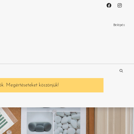
Belépés
ók. Megértéseteket köszönjük!