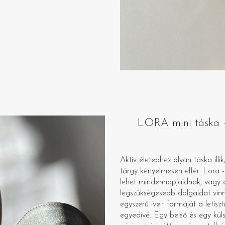
LORA mini táska – 
Aktív életedhez olyan táska il
tárgy kényelmesen elfér. Lora -a
lehet mindennapjaidnak, vagy 
legszükségesebb dolgaidat vinn
egyszerű ívelt formáját a letisz
egyedivé. Egy belső és egy küls