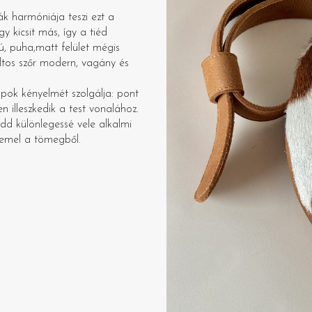
ák harmóniája teszi ezt a
 kicsit más, így a tiéd
, puha,matt felület mégis
ltos szőr modern, vagány és
pok kényelmét szolgálja: pont
 illeszkedik a test vonalához.
dd különlegessé vele alkalmi
iemel a tömegből.