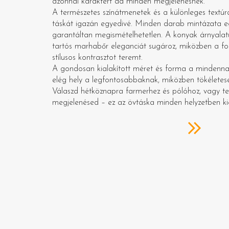
azonnal karaktert ad minden megjelenésnek.
A természetes színátmenetek és a különleges textúr
táskát igazán egyedivé. Minden darab mintázata egy
garantáltan megismételhetetlen. A konyak árnyalatú
tartós marhabőr eleganciát sugároz, miközben a fo
stílusos kontrasztot teremt.
A gondosan kialakított méret és forma a mindenna
elég hely a legfontosabbaknak, miközben tökéletesen
Válaszd hétköznapra farmerhez és pólóhoz, vagy te
megjelenésed – ez az övtáska minden helyzetben k