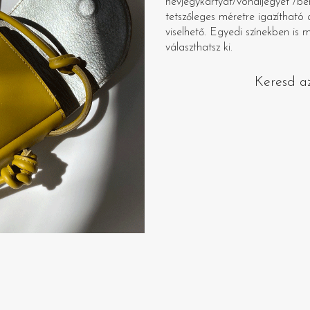
névjegykártyát/vonaljegyet /bé
tetszőleges méretre igazítható 
viselhető. Egyedi színekben is 
választhatsz ki.
Keresd a