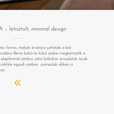
 letisztult, minimal design
tes forma, melyek érvényre juttatják a bőr
ódása illetve belső-és külső zsebei megkönnyítik a
alapformát játékos színű bélésbőr árnyalatok teszik
sokféle egyedi színben pompázik ebben a
ban.