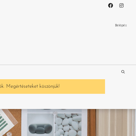
Belépés
ók. Megértéseteket köszönjük!