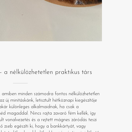
a nélkülözhetetlen praktikus társ
lik, amiben minden számodra fontos nélkülözhetetlen
z új minitáskánk, letisztult hétköznapi kiegészítője
akár különleges alkalmaidnak, ha csak a
éd magaddal. Nincs rajta zavaró fém kellék, így
tult vonalvezetés és a rejtett mágnes záródás teszi
ő zseb egészíti ki, hogy a bankkártyát, vagy