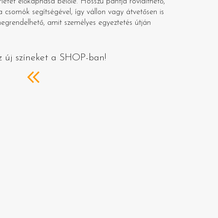
rletet előkaphasd belőle. Hosszú pántja rövidíthető,
a csomók segítségével, így vállon vagy átvetősen is
megrendelhető, amit személyes egyeztetés útján
z új színeket a SHOP-ban!