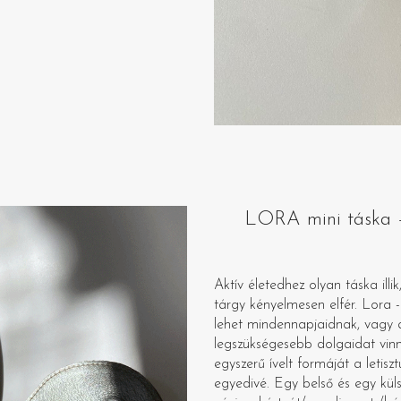
LORA mini táska – 
Aktív életedhez olyan táska il
tárgy kényelmesen elfér. Lora -a
lehet mindennapjaidnak, vagy 
legszükségesebb dolgaidat vinn
egyszerű ívelt formáját a letisz
egyedivé. Egy belső és egy küls