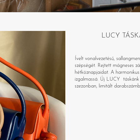
LUCY TÁSKA –
Ívelt vonalvezetésű, sallangmen
szépségét. Rejtett mágneses zár
hétköznapjaidat. A harmonikus 
izgalmassá. Új LUCY táskánk 
szezonban, limitált darabszám