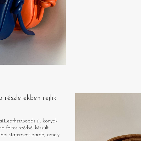
 részletekben rejlik
i.Leather.Goods új, konyak
 foltos szőrből készült
alódi statement darab, amely