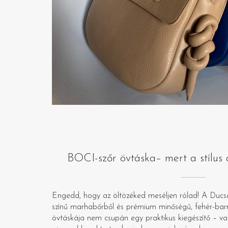
BOCI-szőr övtáska– mert a stílus a
Engedd, hogy az öltözéked meséljen rólad! A Ducsa
színű marhabőrből és prémium minőségű, fehér-barna
övtáskája nem csupán egy praktikus kiegészítő – v