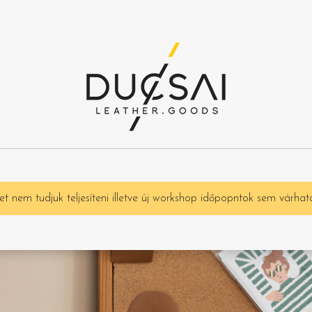
t nem tudjuk teljesíteni illetve új workshop időpopntok sem várhat