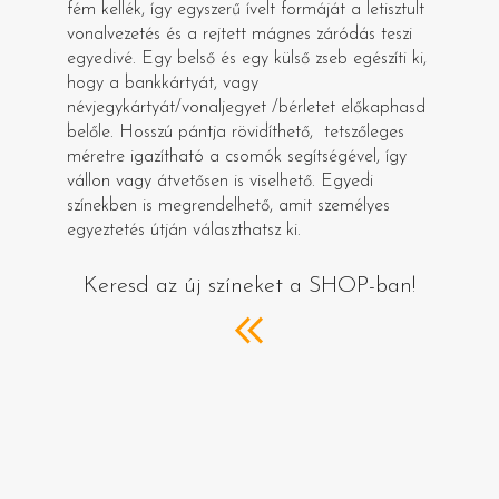
fém kellék, így egyszerű ívelt formáját a letisztult
vonalvezetés és a rejtett mágnes záródás teszi
egyedivé. Egy belső és egy külső zseb egészíti ki,
hogy a bankkártyát, vagy
névjegykártyát/vonaljegyet /bérletet előkaphasd
belőle. Hosszú pántja rövidíthető, tetszőleges
méretre igazítható a csomók segítségével, így
vállon vagy átvetősen is viselhető. Egyedi
színekben is megrendelhető, amit személyes
egyeztetés útján választhatsz ki.
Keresd az új színeket a SHOP-ban!