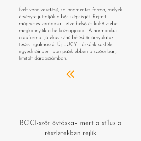
Ívelt vonalvezetésű, sallangmentes forma, melyek
érvényre juttatják a bőr szépségét. Rejtett
mágneses záródása illetve belső-és külső zsebei
megkönnyítik a hétköznapjaidat. A harmonikus
alapformát játékos színű bélésbőr árnyalatok
teszik izgalmassá. Új LUCY táskánk sokféle
egyedi színben pompázik ebben a szezonban,
limitált darabszámban.
BOCI-szőr övtáska– mert a stílus a
részletekben rejlik