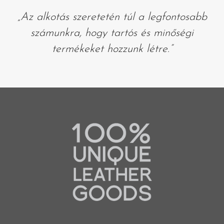
„Az alkotás szeretetén túl a legfontosabb
számunkra, hogy tartós és minőségi
termékeket hozzunk létre.”