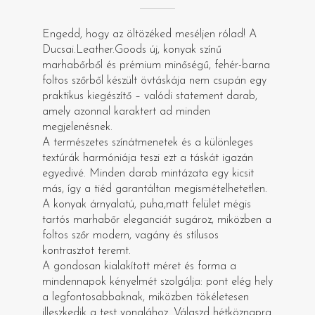
Engedd, hogy az öltözéked meséljen rólad! A
Ducsai.Leather.Goods új, konyak színű
marhabőrből és prémium minőségű, fehér-barna
foltos szőrből készült övtáskája nem csupán egy
praktikus kiegészítő – valódi statement darab,
amely azonnal karaktert ad minden
megjelenésnek.
A természetes színátmenetek és a különleges
textúrák harmóniája teszi ezt a táskát igazán
egyedivé. Minden darab mintázata egy kicsit
más, így a tiéd garantáltan megismételhetetlen.
A konyak árnyalatú, puha,matt felület mégis
tartós marhabőr eleganciát sugároz, miközben a
foltos szőr modern, vagány és stílusos
kontrasztot teremt.
A gondosan kialakított méret és forma a
mindennapok kényelmét szolgálja: pont elég hely
a legfontosabbaknak, miközben tökéletesen
illeszkedik a test vonalához. Válaszd hétköznapra