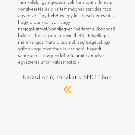
fém kellék, így egyszerű ívelt formáját a letisztult
vonalvezetés és a rejtett mágnes záródás teszi
egyedivé. Egy belső és egy külső zseb egészíti ki,
hogy a bankkártyát, vagy
névjegykártyát/vonaljegyet /bérletet előkaphasd
belőle. Hosszú pántja rövidíthető, tetszőleges
méretre igazítható a csomók segítségével, így
vállon vagy átvetősen is viselhető. Egyedi
színekben is megrendelhető, amit személyes
egyeztetés útján választhatsz ki.
Keresd az új színeket a SHOP-ban!