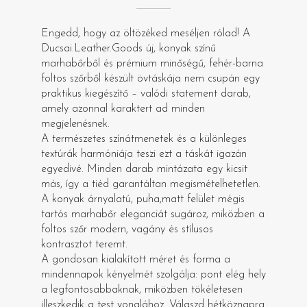
Engedd, hogy az öltözéked meséljen rólad! A
Ducsai.Leather.Goods új, konyak színű
marhabőrből és prémium minőségű, fehér-barna
foltos szőrből készült övtáskája nem csupán egy
praktikus kiegészítő – valódi statement darab,
amely azonnal karaktert ad minden
megjelenésnek.
A természetes színátmenetek és a különleges
textúrák harmóniája teszi ezt a táskát igazán
egyedivé. Minden darab mintázata egy kicsit
más, így a tiéd garantáltan megismételhetetlen.
A konyak árnyalatú, puha,matt felület mégis
tartós marhabőr eleganciát sugároz, miközben a
foltos szőr modern, vagány és stílusos
kontrasztot teremt.
A gondosan kialakított méret és forma a
mindennapok kényelmét szolgálja: pont elég hely
a legfontosabbaknak, miközben tökéletesen
illeszkedik a test vonalához. Válaszd hétköznapra