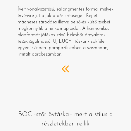
Ívelt vonalvezetésű, sallangmentes forma, melyek
érvényre juttatják a bőr szépségét. Rejtett
mágneses záródása illetve belső-és külső zsebei
megkönnyítik a hétköznapjaidat. A harmonikus
alapformát játékos színű bélésbőr árnyalatok
teszik izgalmassá. Új LUCY táskánk sokféle
egyedi színben pompázik ebben a szezonban,
limitált darabszámban.
BOCI-szőr övtáska– mert a stílus a
részletekben rejlik