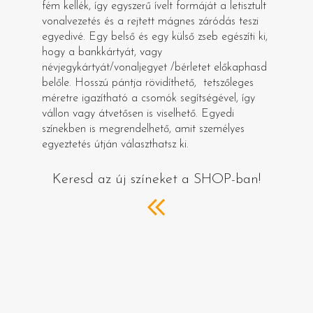
fém kellék, így egyszerű ívelt formáját a letisztult
vonalvezetés és a rejtett mágnes záródás teszi
egyedivé. Egy belső és egy külső zseb egészíti ki,
hogy a bankkártyát, vagy
névjegykártyát/vonaljegyet /bérletet előkaphasd
belőle. Hosszú pántja rövidíthető, tetszőleges
méretre igazítható a csomók segítségével, így
vállon vagy átvetősen is viselhető. Egyedi
színekben is megrendelhető, amit személyes
egyeztetés útján választhatsz ki.
Keresd az új színeket a SHOP-ban!