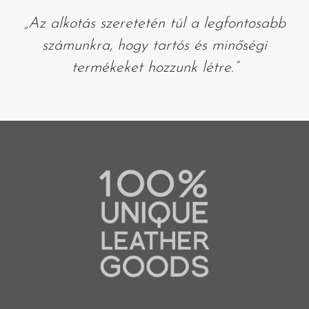
„Az alkotás szeretetén túl a legfontosabb
számunkra, hogy tartós és minőségi
termékeket hozzunk létre.”