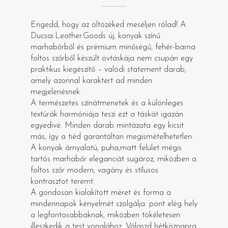
Engedd, hogy az öltözéked meséljen rólad! A
Ducsai.Leather.Goods új, konyak színű
marhabőrből és prémium minőségű, fehér-barna
foltos szőrből készült övtáskája nem csupán egy
praktikus kiegészítő – valódi statement darab,
amely azonnal karaktert ad minden
megjelenésnek.
A természetes színátmenetek és a különleges
textúrák harmóniája teszi ezt a táskát igazán
egyedivé. Minden darab mintázata egy kicsit
más, így a tiéd garantáltan megismételhetetlen.
A konyak árnyalatú, puha,matt felület mégis
tartós marhabőr eleganciát sugároz, miközben a
foltos szőr modern, vagány és stílusos
kontrasztot teremt.
A gondosan kialakított méret és forma a
mindennapok kényelmét szolgálja: pont elég hely
a legfontosabbaknak, miközben tökéletesen
illeszkedik a test vonalához. Válaszd hétköznapra