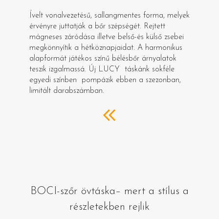
Ívelt vonalvezetésű, sallangmentes forma, melyek
érvényre juttatják a bőr szépségét. Rejtett
mágneses záródása illetve belső-és külső zsebei
megkönnyítik a hétköznapjaidat. A harmonikus
alapformát játékos színű bélésbőr árnyalatok
teszik izgalmassá. Új LUCY táskánk sokféle
egyedi színben pompázik ebben a szezonban,
limitált darabszámban.
BOCI-szőr övtáska– mert a stílus a
részletekben rejlik